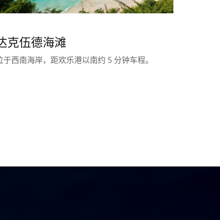
达克伍德海滩
位于西南海岸，距欢乐港以南约 5 分钟车程。