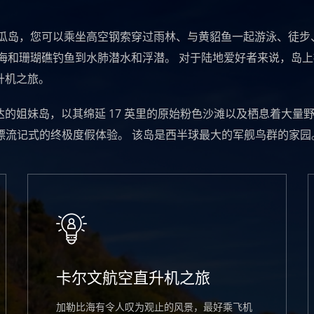
提瓜岛，您可以乘坐高空钢索穿过雨林、与黄貂鱼一起游泳、徒步
海和珊瑚礁钓鱼到水肺潜水和浮潜。 对于陆地爱好者来说，岛
升机之旅。
姐妹岛，以其绵延 17 英里的原始粉色沙滩以及栖息着大量野生
逊漂流记式的终极度假体验。 该岛是西半球最大的军舰鸟群的家园
卡尔文航空直升机之旅
加勒比海有令人叹为观止的风景，最好乘飞机