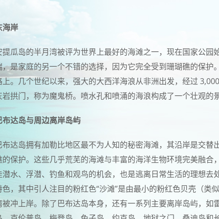
东海岸
安提瓜岛的半月湾被评为世界上最好的海滩之一，现在国家公园
端，是家庭的另一个不错的选择，因为它完全受到珊瑚礁的保护
路上。几个世纪以来，强大的大西洋海浪从非洲出发，经过 3,00
灰岩拱门，称为魔鬼桥。喷水孔和喷涌的海浪构成了一个壮观的
巴布达岛与周边离岸岛屿
巴布达岛拥有加勒比地区最不为人知的秘密海滩，其沿岸是交替
礁的保护。这些几乎荒芜的海滩与丰富的海洋生物环境完美融合
佳潜水、浮潜、钓鱼和观鸟的机会，也是逃离日常生活的理想去
特色，其中引人注目的粉红色“沙滩”是由最小的粉红色贝壳（类
湾被冲上岸。除了巴布达岛本身，还有一系列主要离岸岛屿，如
岛、克伦普岛、梅登岛、兔子岛、约克岛、地狱之门、桑迪岛和长岛（