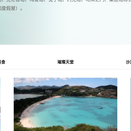
和度假屋）。
美食
璀璨天堂
沙