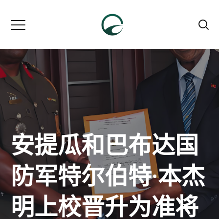
安提瓜和巴布达国
防军特尔伯特·本杰
明上校晋升为准将